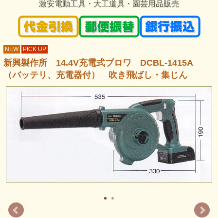
激安電動工具・大工道具・園芸用品販売
NEW
PICK UP
新興製作所 14.4V充電式ブロワ DCBL-1415A
（バッテリ、充電器付） 吹き飛ばし・集じん