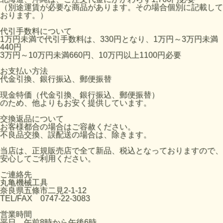
（別途運賃が必要な商品があります。その場合個別に記載して
おります。）
代引手数料について
1万円未満で代引手数料は、330円となり、1万円～3万円未満
440円
3万円～10万円未満660円、10万円以上1100円必要
お支払い方法
代金引換、銀行振込、郵便振替
現金特価（代金引換、銀行振込、郵便振替）
のため、他よりもお安く提供しています。
交換返品について
お客様都合の場合はご容赦ください。
不良品交換、誤配送の場合は、除きます。
当店は、正規販売店で全て新品、税込となっておりますので、
安心してご利用ください。
ご連絡先
丸亀機械工具
奈良県五條市二見2-1-12
TEL/FAX 0747-22-3083
営業時間
平日 午前8時から午後6時