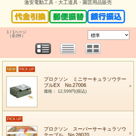
激安電動工具・大工道具・園芸用品販売
1 / 1ページ
（全2件）
NEW
PICK UP
プロクソン ミニサーキュラソウテー
ブルEX No.27006
価格： 12,599円(税込)
PICK UP
プロクソン スーパーサーキュラソウ
テーブル No.28070