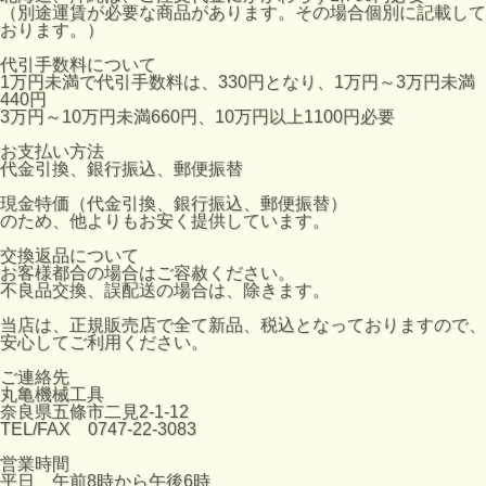
（別途運賃が必要な商品があります。その場合個別に記載して
おります。）
代引手数料について
1万円未満で代引手数料は、330円となり、1万円～3万円未満
440円
3万円～10万円未満660円、10万円以上1100円必要
お支払い方法
代金引換、銀行振込、郵便振替
現金特価（代金引換、銀行振込、郵便振替）
のため、他よりもお安く提供しています。
交換返品について
お客様都合の場合はご容赦ください。
不良品交換、誤配送の場合は、除きます。
当店は、正規販売店で全て新品、税込となっておりますので、
安心してご利用ください。
ご連絡先
丸亀機械工具
奈良県五條市二見2-1-12
TEL/FAX 0747-22-3083
営業時間
平日 午前8時から午後6時