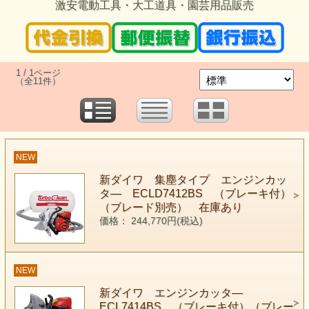
激安電動工具・大工道具・園芸用品販売
1 / 1ページ
（全11件）
NEW
新ダイワ 集塵タイプ エンジンカッ
タ― ECLD7412BS （ブレーキ付）
（ブレード別売） 在庫あり
価格： 244,770円(税込)
NEW
新ダイワ エンジンカッタ―
ECL7414BS （ブレーキ付）（ブレー