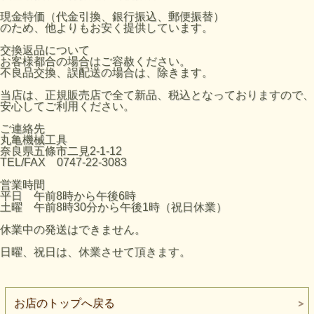
現金特価（代金引換、銀行振込、郵便振替）
のため、他よりもお安く提供しています。
交換返品について
お客様都合の場合はご容赦ください。
不良品交換、誤配送の場合は、除きます。
当店は、正規販売店で全て新品、税込となっておりますので、
安心してご利用ください。
ご連絡先
丸亀機械工具
奈良県五條市二見2-1-12
TEL/FAX 0747-22-3083
営業時間
平日 午前8時から午後6時
土曜 午前8時30分から午後1時（祝日休業）
休業中の発送はできません。
日曜、祝日は、休業させて頂きます。
お店のトップへ戻る