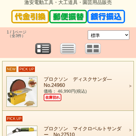
激安電動工具・大工道具・園芸用品販売
1 / 1ページ
（全3件）
NEW
PICK UP
プロクソン ディスクサンダ―
No.24960
価格： 46,990円(税込)
在庫切れ
PICK UP
プロクソン マイクロベルトサンダ
ー No.27510