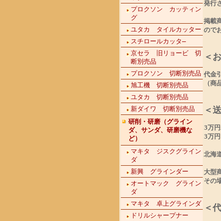
発行
プロクソン カッティン
グ
掲載
ユタカ タイルカッター
ので
スチロールカッタ―
京セラ 旧リョービ 切
＜
断別売品
プロクソン 切断別売品
代金
（商
旭工機 切断別売品
ユタカ 切断別売品
＜
新ダイワ 切断別売品
研削・研磨（グライン
3万
ダ、サンダ、研磨機な
3万
ど）
マキタ ジスクグライン
北海
ダ
新興 グラインダー
大型
その
オートマック グライン
ダ
マキタ 卓上グラインダ
＜
ドリルシャープナー