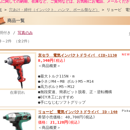
入に関しての納期、在庫など、ご質問などは、お気軽にお電話、メールくださ
E
>
穴あけ・締付（インパクト、ハンマ、ボール盤など）
> リョービ 電
商品一覧
明付き /
写真のみ
件～2件 （全2件）
京セラ 電気インパクトドライバ CID-1130
8,340円
(税込)
＜商品概要＞
●最大トルク115N・m
●小ネジM4～M8 ボルトM5～M14
●高力ボルトM5～M12
●無段変速、簡易ビット脱着、正・逆転機構
在庫切れ
●DIY木工におすすめ
●手になじむソフトグリップ
リョービ 電気インパクトドライバ ID－140
希望小売価格: 40,700円(税込)
価格:
21,128円
(税込)
＜商品概要＞