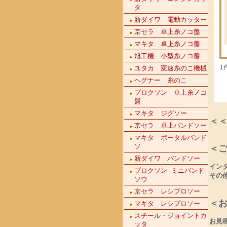
タ
新ダイワ 電動カッター
京セラ 卓上糸ノコ盤
マキタ 卓上糸ノコ盤
旭工機 小型糸ノコ盤
1
ユタカ 変速糸のこ機械
ヘグナー 糸のこ
プロクソン 卓上糸ノコ
盤
マキタ ジグソー
＜
京セラ 卓上バンドソー
マキタ ポータルバンド
ソ
＜
新ダイワ バンドソー
イン
プロクソン ミニバンド
その
ソウ
京セラ レシプロソー
＜
マキタ レシプロソー
スチール・ジョイントカ
お見
ッタ