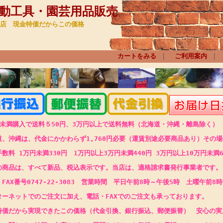
動工具・園芸用品販売
店 現金特価だからこの価格
カートをみる
｜
ご利用案内
｜
円未満購入で送料５50円、3万円以上で送料無料（北海道・沖縄・離島除く）
道、沖縄は、代金にかかわらず1,760円必要（運賃別途必要商品あり）その
手数料
1万円未満330円 1万円以上3万円未満440円
3万円以上10万円未満6
の商品は、すべて新品、税込表示です。当店は、適格請求書発行事業者です。
FAX番号0747-22-3083
営業時間 平日午前8時～午後5時 土曜午前8時
ターネットでのご注文に加え、電話・FAXでのご注文も承っております。
特価
だから実現できたこの価格
（代金引換、銀行振込、郵便振替） 安心の実