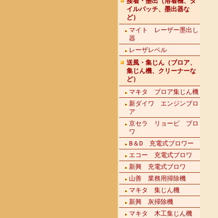
接着・墨出（溶着機、タ
イルパッチ、墨出器な
ど）
マイト レーザー墨出し
器
レーザレベル
送風・集じん（ブロア、
集じん機、クリーナーな
ど）
マキタ ブロア集じん機
新ダイワ エンジンブロ
ア
京セラ リョービ ブロ
ワ
B＆D 充電式ブロワー
エコー 充電式ブロワ
新興 充電式ブロワ
山善 業務用掃除機
マキタ 集じん機
新興 灰掃除機
マキタ 木工集じん機