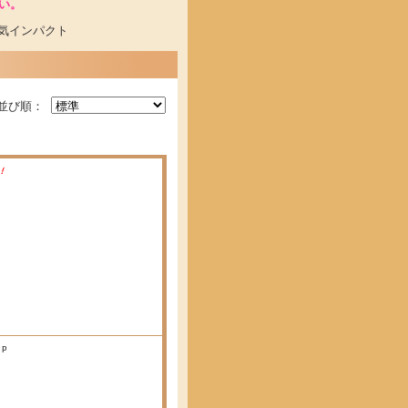
い。
気インパクト
並び順：