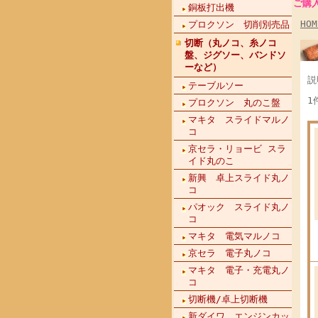
ご購
銅板打出機
HOM
プロクソン 切削別売品
切断（丸ノコ、糸ノコ
盤、ジグソー、バンドソ
ーなど）
説
テーブルソー
1
プロクソン 丸のこ盤
マキタ スライドマルノ
コ
京セラ・リョービ スラ
イド丸のこ
新興 卓上スライド丸ノ
コ
パオック スライド丸ノ
コ
マキタ 電気マルノコ
京セラ 電子丸ノコ
マキタ 電子・充電丸ノ
コ
切断機/卓上切断機
新ダイワ エンジンカッ