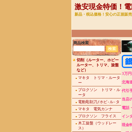
激安現金特価！電
新品・税込価格！安心の正規販売
商品検索
切削（ルーター、ホビー
ルーター、トリマ、旋盤
など）
3万
マキタ トリマ・ルータ
北海
ー
プロクソン トリマ・ル
代引
ータ
当店
電動彫刻刀/ホビ-ル-タ
電話・
マキタ 電気カンナ
プロクソン フライス
イン
木工旋盤（ウッドレー
現金
ス）