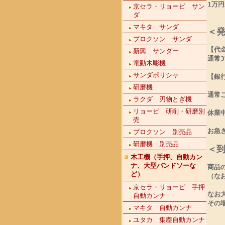
1万円
京セラ・リョービ サン
ダ
マキタ サンダ
＜
プロクソン サンダ
【代
新興 サンダー
通常
電動木彫機
サンダポリシャ
【銀
研磨機
通常
ラクダ 刃物とぎ機
リョービ 研削・研磨別
休業
売
お急
プロクソン 別売品
研磨機 別売品
＜
木工機（手押、自動カン
ナ、大型バンドソーな
商品
ど）
（な
京セラ・リョービ 手押
なお
自動カンナ
その
マキタ 自動カンナ
ユタカ 集塵自動カンナ