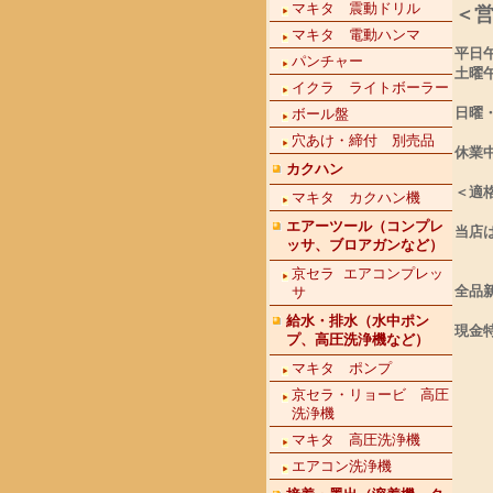
マキタ 震動ドリル
＜
マキタ 電動ハンマ
平日
パンチャー
土曜
イクラ ライトボーラー
日曜
ボール盤
穴あけ・締付 別売品
休業
カクハン
＜適
マキタ カクハン機
エアーツール（コンプレ
当店
ッサ、ブロアガンなど）
京セラ エアコンプレッ
全品
サ
給水・排水（水中ポン
現金
プ、高圧洗浄機など）
マキタ ポンプ
京セラ・リョービ 高圧
洗浄機
マキタ 高圧洗浄機
エアコン洗浄機