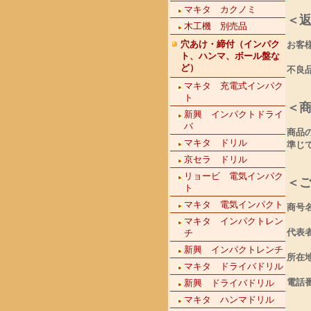
マキタ カクノミ
＜
木工機 別売品
穴あけ・締付（インパク
お客
ト、ハンマ、ボール盤な
ど）
不良
マキタ 充電式インパク
ト
＜
新興 インパクトドライ
バ
商品
マキタ ドリル
準じ
京セラ ドリル
リョービ 電気インパク
＜
ト
マキタ 電気インパクト
商号
マキタ インパクトレン
代表
チ
新興 インパクトレンチ
所在地
マキタ ドライバドリル
電話番
新興 ドライバドリル
マキタ ハンマドリル