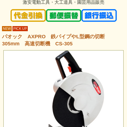
激安電動工具・大工道具・園芸用品販売
NEW
PICK UP
パオック AXPRO 鉄パイプやL型鋼の切断
305mm 高速切断機 CS-305