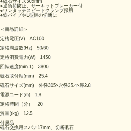
●砥石サイズ305mm
●過負荷防止、サーキットブレーカー付
●ワンタッチスピードクランプ採用
●鉄パイプやL型鋼の切断に
＜商品詳細＞
定格電圧(V) AC100
定格周波数(Hz) 50/60
定格消費電力(W) 1450
回転速度(min-1) 3800
砥石取付軸(mm) 25.4
砥石サイズ(mm) 外径305×穴径25.4×厚2.8
電源コード(m) 1.8
定格時間（分） 20
質量((kg) 12.5
付属品
砥石交換用スパナ17mm、切断砥石