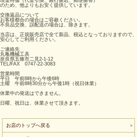
現金特価（代金引換、銀行振込、郵便振替）
のため、他よりもお安く提供しています。
交換返品について
お客様都合の場合はご容赦ください。
不良品交換、誤配送の場合は、除きます。
当店は、正規販売店で全て新品、税込となっておりますので、
安心してご利用ください。
ご連絡先
丸亀機械工具
奈良県五條市二見2-1-12
TEL/FAX 0747-22-3083
営業時間
平日 午前8時から午後6時
土曜 午前8時30分から午後1時（祝日休業）
休業中の発送はできません。
日曜、祝日は、休業させて頂きます。
お店のトップへ戻る