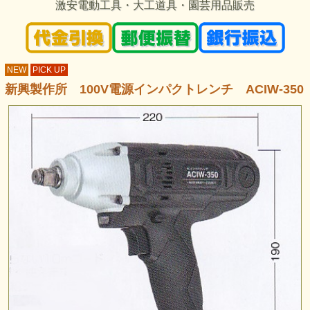
激安電動工具・大工道具・園芸用品販売
NEW
PICK UP
新興製作所 100V電源インパクトレンチ ACIW-350